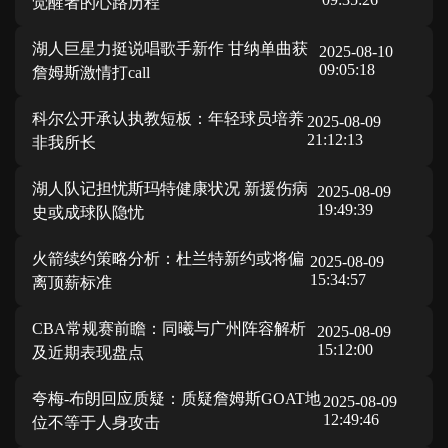
觉醒者的心路历程
湖人巨星力挺说唱歌手新作 甘纳单曲获
2025-08-10
09:05:18
詹姆斯激情打call
科尔公开承认执教短板：年轻球员培养
2025-08-09
21:12:13
非我所长
湖人队记担忧斯玛特健康状况 新援伤病
2025-08-09
19:49:39
史或成球队隐忧
火箭续约策略分析：杜兰特新约或将偏
2025-08-09
15:34:57
离顶薪标准
CBA常规赛前瞻：同曦与广州阵容解析
2025-08-09
15:12:00
及近期表现盘点
夸梅-布朗回应质疑：质疑詹姆斯GOAT地
2025-08-09
12:49:46
位不等于人身攻击