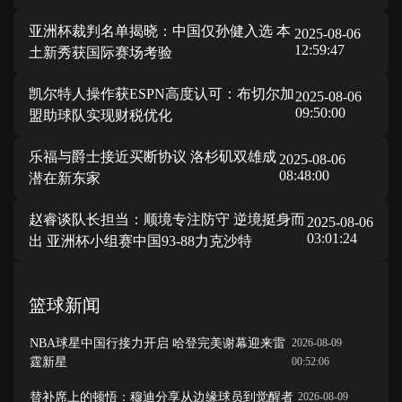
亚洲杯裁判名单揭晓：中国仅孙健入选 本
2025-08-06
12:59:47
土新秀获国际赛场考验
凯尔特人操作获ESPN高度认可：布切尔加
2025-08-06
09:50:00
盟助球队实现财税优化
乐福与爵士接近买断协议 洛杉矶双雄成
2025-08-06
08:48:00
潜在新东家
赵睿谈队长担当：顺境专注防守 逆境挺身而
2025-08-06
03:01:24
出 亚洲杯小组赛中国93-88力克沙特
篮球新闻
NBA球星中国行接力开启 哈登完美谢幕迎来雷
2026-08-09
霆新星
00:52:06
替补席上的顿悟：穆迪分享从边缘球员到觉醒者
2026-08-09