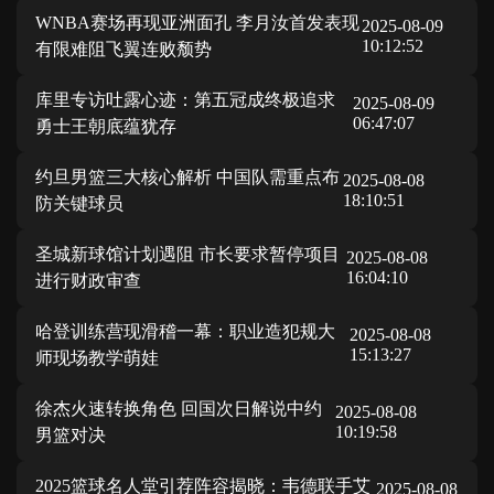
WNBA赛场再现亚洲面孔 李月汝首发表现
2025-08-09
10:12:52
有限难阻飞翼连败颓势
库里专访吐露心迹：第五冠成终极追求
2025-08-09
06:47:07
勇士王朝底蕴犹存
约旦男篮三大核心解析 中国队需重点布
2025-08-08
18:10:51
防关键球员
圣城新球馆计划遇阻 市长要求暂停项目
2025-08-08
16:04:10
进行财政审查
哈登训练营现滑稽一幕：职业造犯规大
2025-08-08
15:13:27
师现场教学萌娃
徐杰火速转换角色 回国次日解说中约
2025-08-08
10:19:58
男篮对决
2025篮球名人堂引荐阵容揭晓：韦德联手艾
2025-08-08